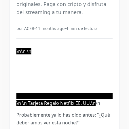
originales. Paga con cripto y disfruta
del streaming a tu manera.
por
ACEB
•
11 months ago
•
4
min de lectura
\n\n
\n
\n \n Tarjeta Regalo Netflix EE. UU.\n
\n
Probablemente ya lo has oído antes: “¿Qué
deberíamos ver esta noche?”