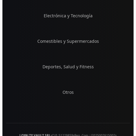
Electrónica y Tecnología
Comestibles y Supermercados
Deportes, Salud y Fitness
Otros
LOYALTY VAULT SRL
•
CUI:
51229859
•
Reg. Com.:
J2025007615002
•