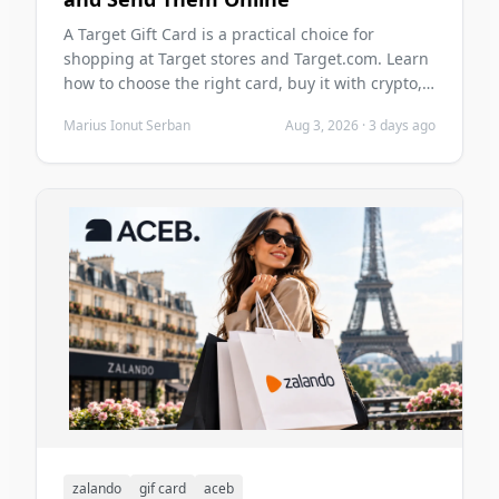
A Target Gift Card is a practical choice for
shopping at Target stores and Target.com. Learn
how to choose the right card, buy it with crypto,
send it digitally, redeem it safely, and avoid
Marius Ionut Serban
Aug 3, 2026
·
3 days ago
common mistakes before you purchase.
zalando
gif card
aceb