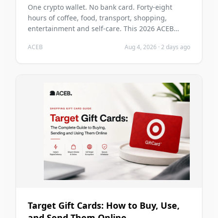
Without a Bank Card in 2026?
One crypto wallet. No bank card. Forty-eight
hours of coffee, food, transport, shopping,
entertainment and self-care. This 2026 ACEB
challenge tests whether cryptocurrency can carry
ACEB
Aug 4, 2026
·
2 days ago
two ordinary days without becoming the main
problem of those days.
Target Gift Cards: How to Buy, Use,
and Send Them Online