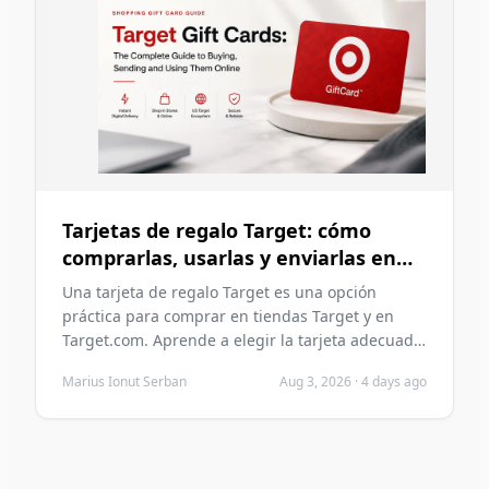
Tarjetas de regalo Target: cómo
comprarlas, usarlas y enviarlas en
línea
Una tarjeta de regalo Target es una opción
práctica para comprar en tiendas Target y en
Target.com. Aprende a elegir la tarjeta adecuada,
comprarla con cripto, enviarla digitalmente,
Marius Ionut Serban
Aug 3, 2026
·
4 days ago
canjearla con seguridad y evitar errores comunes
antes de comprar.