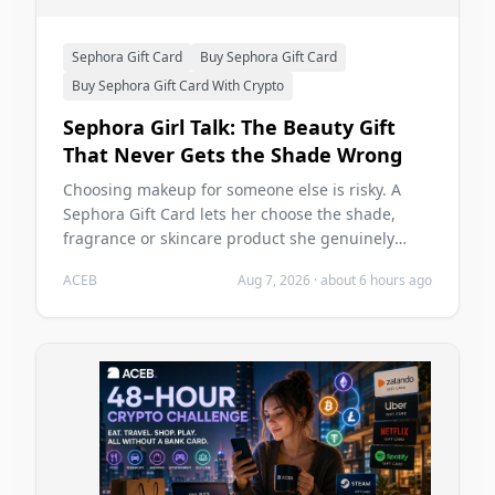
Sephora Gift Card
Buy Sephora Gift Card
Buy Sephora Gift Card With Crypto
Sephora Girl Talk: The Beauty Gift
That Never Gets the Shade Wrong
Choosing makeup for someone else is risky. A
Sephora Gift Card lets her choose the shade,
fragrance or skincare product she genuinely
wants—and you can buy it with crypto on ACEB.
ACEB
Aug 7, 2026
·
about 6 hours ago