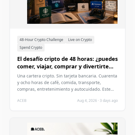
48-Hour Crypto Challenge
Live on Crypto
Spend Crypto
El desafío cripto de 48 horas: ¿puedes
comer, viajar, comprar y divertirte
sin una tarjeta bancaria en 2026?
Una cartera cripto. Sin tarjeta bancaria. Cuarenta
y ocho horas de café, comida, transporte,
compras, entretenimiento y autocuidado. Este
desafío ACEB de 2026 pone a prueba si las
ACEB
Aug 4, 2026
·
3 days ago
criptomonedas pueden sostener dos días
ordinarios sin convertirse en el problema
principal de esos días.