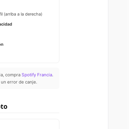
l (arriba a la derecha)
acidad
ón
cia, compra
Spotify Francia
.
 un error de canje.
pto