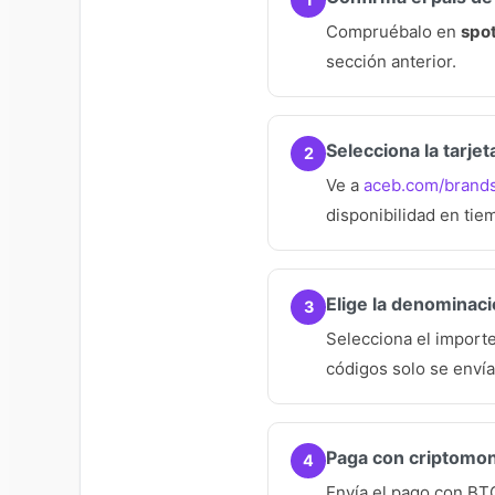
Compruébalo en
spo
sección anterior.
Selecciona la tarje
2
Ve a
aceb.com/brands/
disponibilidad en tie
Elige la denominaci
3
Selecciona el importe
códigos solo se envía
Paga con criptomo
4
Envía el pago con BT