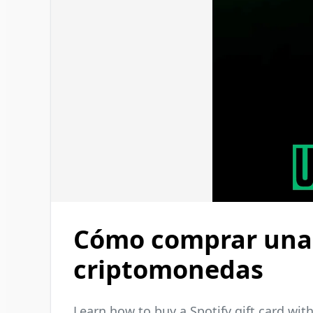
Cómo comprar una t
criptomonedas
Learn how to buy a Spotify gift card wit