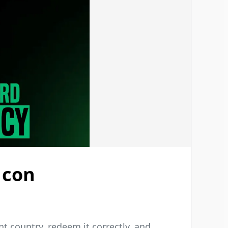
 con
t country, redeem it correctly, and