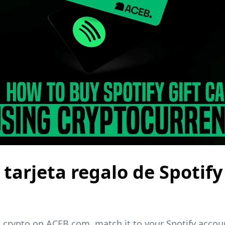
arjeta regalo de Spotify
h crypto on ACEB.com, match it to your Spotify accoun