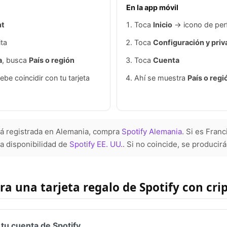
En la app móvil
nt
Toca
Inicio
→ icono de perfi
ita
Toca
Configuración y priv
a
, busca
País o región
Toca
Cuenta
be coincidir con tu tarjeta
Ahí se muestra
País o regi
stá registrada en Alemania, compra
Spotify Alemania
. Si es Fran
la disponibilidad de
Spotify EE. UU.
. Si no coincide, se producirá
a una tarjeta regalo de Spotify con cri
 tu cuenta de Spotify