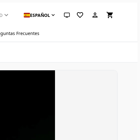
D
ESPAÑOL
Tema del sistema (haz clic para claro)
eguntas Frecuentes