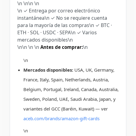
\n \n\n
\n
\n
✓ Entrega por correo electrónico
instantánea
\n
✓ No se requiere cuenta
para la mayoría de las compras
\n
✓ BTC ·
ETH · SOL · USDC · SEPA
\n
✓ Varios
mercados disponibles
\n
\n\n
\n
\n
\n
Antes de comprar:
\n
Mercados disponibles:
USA, UK, Germany,
France, Italy, Spain, Netherlands, Austria,
Belgium, Portugal, Ireland, Canada, Australia,
Sweden, Poland, UAE, Saudi Arabia, Japan, y
variantes del GCC (Baréin, Kuwait) — ver
aceb.com/brands/amazon-gift-cards
\n