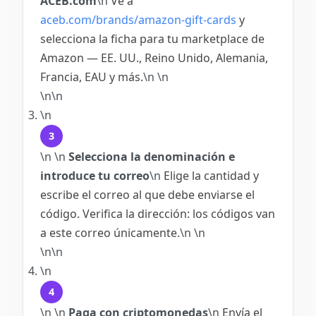
ACEB.com
\n
Ve a
aceb.com/brands/amazon-gift-cards
y
selecciona la ficha para tu marketplace de
Amazon — EE. UU., Reino Unido, Alemania,
Francia, EAU y más.
\n
\n
\n\n
\n
3
\n
\n
Selecciona la denominación e
introduce tu correo
\n
Elige la cantidad y
escribe el correo al que debe enviarse el
código. Verifica la dirección: los códigos van
a este correo únicamente.
\n
\n
\n\n
\n
4
\n
\n
Paga con criptomonedas
\n
Envía el