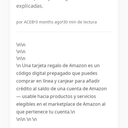
explicadas.
por
ACEB
•
3 months ago
•
30
min de lectura
\n\n
\n\n
\n\n
\n Una tarjeta regalo de Amazon es un
código digital prepagado que puedes
comprar en línea y canjear para añadir
crédito al saldo de una cuenta de Amazon
— usable hacia productos y servicios
elegibles en el marketplace de Amazon al
que pertenece tu cuenta.\n
\n\n
\n
\n