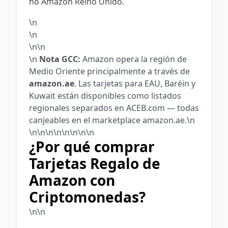
no Amazon Reino Unido.
\n
\n
\n\n
\n
Nota GCC:
Amazon opera la región de
Medio Oriente principalmente a través de
amazon.ae
. Las tarjetas para EAU, Baréin y
Kuwait están disponibles como listados
regionales separados en ACEB.com — todas
canjeables en el marketplace amazon.ae.\n
\n\n\n\n\n
\n
\n\n
¿Por qué comprar
Tarjetas Regalo de
Amazon con
Criptomonedas?
\n\n