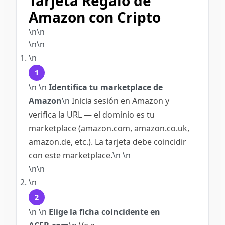
Tarjeta Regalo de
Amazon con Cripto
\n\n
\n\n
\n
1
\n
\n
Identifica tu marketplace de
Amazon
\n
Inicia sesión en Amazon y
verifica la URL — el dominio es tu
marketplace (amazon.com, amazon.co.uk,
amazon.de, etc.). La tarjeta debe coincidir
con este marketplace.
\n
\n
\n\n
\n
2
\n
\n
Elige la ficha coincidente en