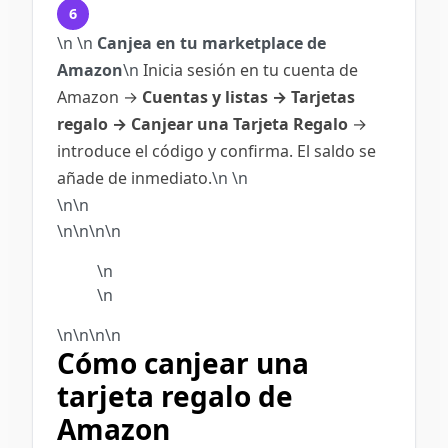
6
\n
\n
Canjea en tu marketplace de
Amazon
\n
Inicia sesión en tu cuenta de
Amazon →
Cuentas y listas → Tarjetas
regalo → Canjear una Tarjeta Regalo
→
introduce el código y confirma. El saldo se
añade de inmediato.
\n
\n
\n\n
\n\n\n\n
\n
\n
\n
\n
\n\n
Cómo canjear una
tarjeta regalo de
Amazon