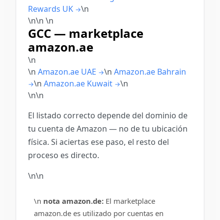
Rewards UK
\n
→
\n\n
\n
GCC — marketplace
amazon.ae
\n
\n
Amazon.ae UAE
\n
Amazon.ae Bahrain
→
\n
Amazon.ae Kuwait
\n
→
→
\n\n
El listado correcto depende del dominio de
tu cuenta de Amazon — no de tu ubicación
física. Si aciertas ese paso, el resto del
proceso es directo.
\n\n
\n
nota amazon.de:
El marketplace
amazon.de es utilizado por cuentas en