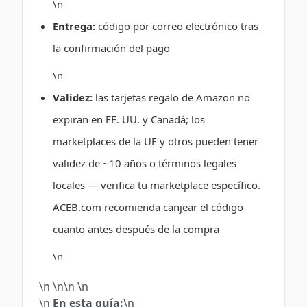
\n
Entrega:
código por correo electrónico tras
la confirmación del pago
\n
Validez:
las tarjetas regalo de Amazon no
expiran en EE. UU. y Canadá; los
marketplaces de la UE y otros pueden tener
validez de ~10 años o términos legales
locales — verifica tu marketplace específico.
ACEB.com recomienda canjear el código
cuanto antes después de la compra
\n
\n \n\n
\n
\n
En esta guía:
\n