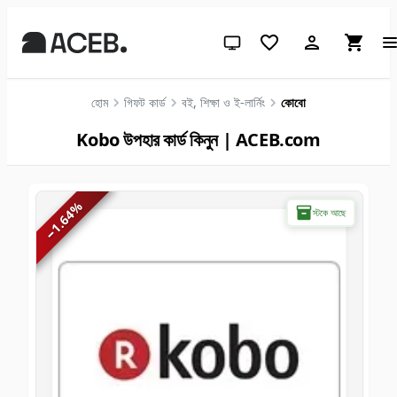
সিস্টেম থিম (লাইটের জন্য ক্লিক করুন)
হোম
গিফট কার্ড
বই, শিক্ষা ও ই-লার্নিং
কোবো
Kobo উপহার কার্ড কিনুন | ACEB.com
%
স্টকে আছে
1.64
−