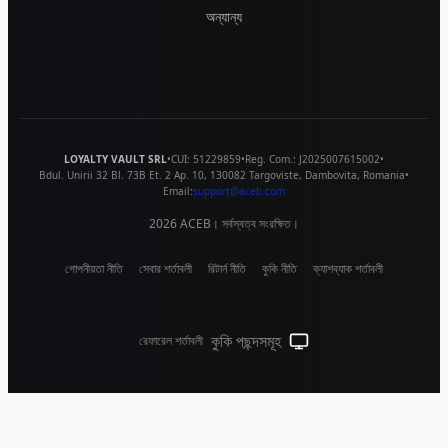
অন্যান্য
LOYALTY VAULT SRL
•
CUI:
51229859
•
Reg. Com.:
J2025007615002
•
Bdul. Unirii 32 Bl. 73B Et. 2 Ap. 10
,
130082
Targoviste
,
Dambovita
,
Romania
•
Email:
support@aceb.com
2026
ACEB। সর্বস্বত্ব সংরক্ষিত।
গোপনীয়তা নীতি
সেবার শর্তাবলী
রিটার্ন নীতি
কুকি নীতি
ক্যাশব্যাক শর্তাবলী
কুকি পছন্দসমূহ
রেফারেল শর্তাবলী
সিস্টেম থিম (লাইটের জন্য ক্লিক কর