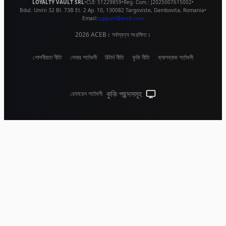
LOYALTY VAULT SRL
•
CUI:
51229859
•
Reg. Com.:
J2025007615002
•
Bdul. Unirii 32 Bl. 73B Et. 2 Ap. 10
,
130082
Targoviste
,
Dambovita
,
Romania
•
Email:
support@aceb.com
2026
ACEB। সর্বস্বত্ব সংরক্ষিত।
গোপনীয়তা নীতি
সেবার শর্তাবলী
রিটার্ন নীতি
কুকি নীতি
ক্যাশব্যাক শর্তাবলী
কুকি পছন্দসমূহ
রেফারেল শর্তাবলী
সিস্টেম থিম (লাইটের জন্য ক্লিক কর