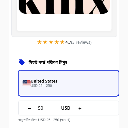
★★★★★
★★★★★
4.7
(
3
review
s
)
গিফট কার্ড পরিমাণ লিখুন
United States
USD 25 – 250
−
+
USD
অনুমোদিত সীমা
:
USD
25
-
250
(ধাপ: 1)