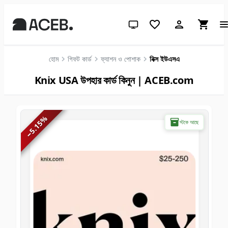
সিস্টেম থিম (লাইটের জন্য ক্লিক করুন)
হোম
গিফট কার্ড
ফ্যাশন ও পোশাক
নিক্স ইউএসএ
Knix USA উপহার কার্ড কিনুন | ACEB.com
%
স্টকে আছে
5.15
−