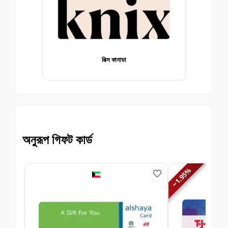
নিক্স কানাডা
অনুরূপ গিফট কার্ড
%
1.95
−