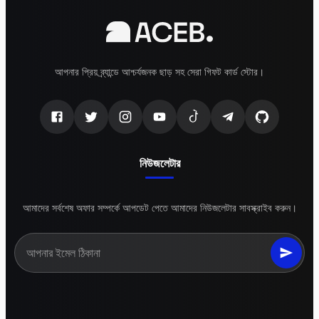
আপনার প্রিয় ব্র্যান্ডে আশ্চর্যজনক ছাড় সহ সেরা গিফট কার্ড স্টোর।
নিউজলেটার
আমাদের সর্বশেষ অফার সম্পর্কে আপডেট পেতে আমাদের নিউজলেটার সাবস্ক্রাইব করুন।