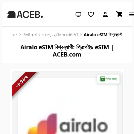
সিস্টেম থিম (লাইটের জন্য ক্লিক করুন)
হোম
গিফট কার্ড
ভ্রমণ, হোটেল ও মোবিলিটি
Airalo eSIM বিশ্বব্যাপী
Airalo eSIM বিশ্বব্যাপী: প্রিপেইড eSIM |
ACEB.com
%
স্টকে আছে
9.94
−