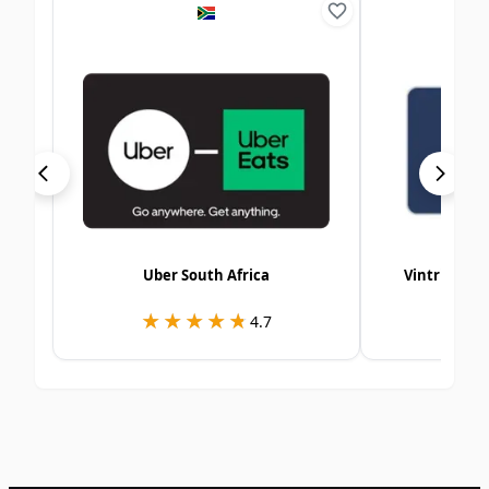
Uber South Africa
Vintrica E-
★★★★★
★★★★★
★
★
4.7