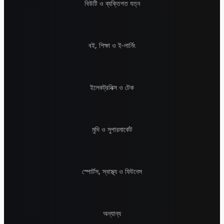
বিউটি ও ব্যক্তিগত যত্ন
বই, শিক্ষা ও ই-লার্নিং
ইলেকট্রনিক্স ও টেক
মুদি ও সুপারমার্কেট
স্পোর্টস, স্বাস্থ্য ও ফিটনেস
অন্যান্য