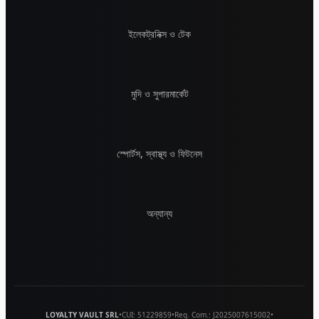
ইলেকট্রনিক্স ও টেক
মুদি ও সুপারমার্কেট
স্পোর্টস, স্বাস্থ্য ও ফিটনেস
অন্যান্য
LOYALTY VAULT SRL
•
CUI:
51229859
•
Reg. Com.:
J2025007615002
•