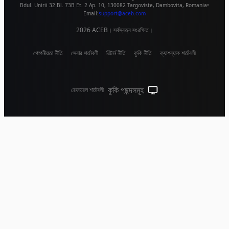
Bdul. Unirii 32 Bl. 73B Et. 2 Ap. 10
,
130082
Targoviste
,
Dambovita
,
Romania
•
Email:
support@aceb.com
2026
ACEB। সর্বস্বত্ব সংরক্ষিত।
গোপনীয়তা নীতি
সেবার শর্তাবলী
রিটার্ন নীতি
কুকি নীতি
ক্যাশব্যাক শর্তাবলী
কুকি পছন্দসমূহ
রেফারেল শর্তাবলী
সিস্টেম থিম (লাইটের জন্য ক্লিক কর