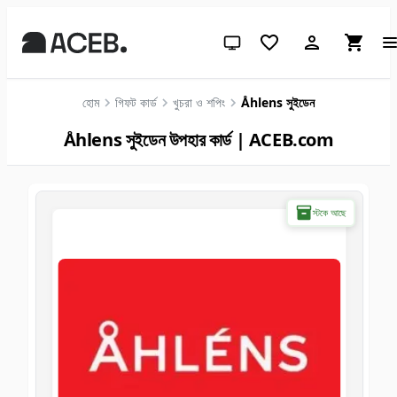
সিস্টেম থিম (লাইটের জন্য ক্লিক করুন)
হোম
গিফট কার্ড
খুচরা ও শপিং
Åhlens সুইডেন
Åhlens সুইডেন উপহার কার্ড | ACEB.com
স্টকে আছে