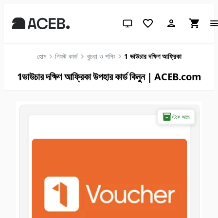
সিস্টেম থিম (লাইটের জন্য ক্লিক করুন)
হোম
গিফট কার্ড
খুচরা ও শপিং
1 ভাউচার দক্ষিণ আফ্রিকা
1ভাউচার দক্ষিণ আফ্রিকা উপহার কার্ড কিনুন | ACEB.com
স্টকে আছে