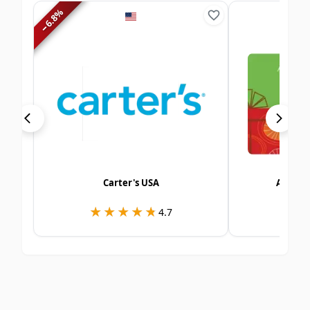
%
6.8
−
Carter's USA
Alshay
★★★★★
★★★★★
★
★
4.7