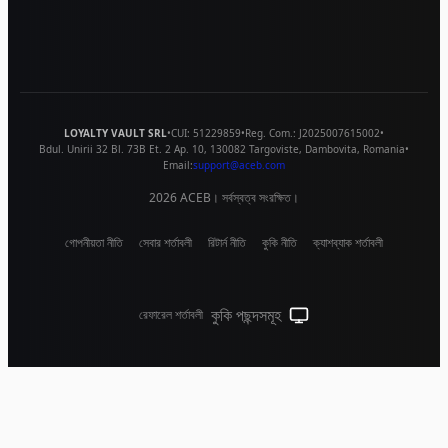
LOYALTY VAULT SRL
•
CUI:
51229859
•
Reg. Com.:
J2025007615002
•
Bdul. Unirii 32 Bl. 73B Et. 2 Ap. 10
,
130082
Targoviste
,
Dambovita
,
Romania
•
Email:
support@aceb.com
2026
ACEB। সর্বস্বত্ব সংরক্ষিত।
গোপনীয়তা নীতি
সেবার শর্তাবলী
রিটার্ন নীতি
কুকি নীতি
ক্যাশব্যাক শর্তাবলী
কুকি পছন্দসমূহ
রেফারেল শর্তাবলী
সিস্টেম থিম (লাইটের জন্য ক্লিক কর