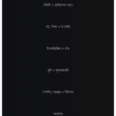
বিউটি ও ব্যক্তিগত যত্ন
বই, শিক্ষা ও ই-লার্নিং
ইলেকট্রনিক্স ও টেক
মুদি ও সুপারমার্কেট
স্পোর্টস, স্বাস্থ্য ও ফিটনেস
অন্যান্য