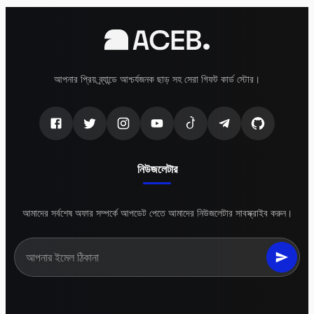
আপনার প্রিয় ব্র্যান্ডে আশ্চর্যজনক ছাড় সহ সেরা গিফট কার্ড স্টোর।
নিউজলেটার
আমাদের সর্বশেষ অফার সম্পর্কে আপডেট পেতে আমাদের নিউজলেটার সাবস্ক্রাইব করুন।