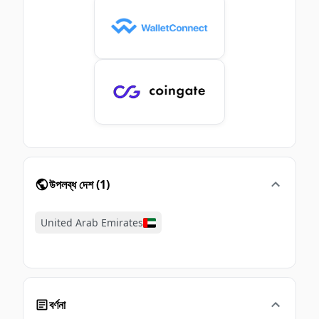
উপলব্ধ দেশ
(
1
)
United Arab Emirates
বর্ণনা