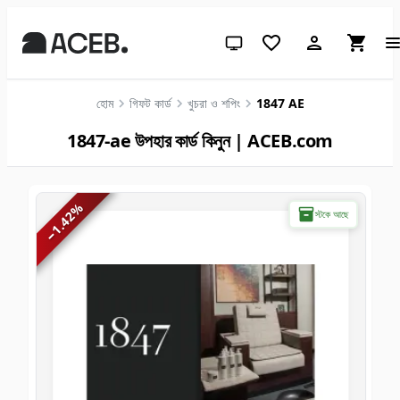
সিস্টেম থিম (লাইটের জন্য ক্লিক করুন)
হোম
গিফট কার্ড
খুচরা ও শপিং
1847 AE
1847-ae উপহার কার্ড কিনুন | ACEB.com
%
স্টকে আছে
1.42
−