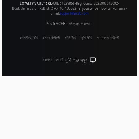
LOYALTY VAULT SRL
•
CUI:
51229859
•
Reg. Com.:
J2025007615002
•
Bdul. Unirii 32 Bl. 73B Et. 2 Ap. 10
,
130082
Targoviste
,
Dambovita
,
Romania
•
Email:
support@aceb.com
2026
ACEB। সর্বস্বত্ব সংরক্ষিত।
গোপনীয়তা নীতি
সেবার শর্তাবলী
রিটার্ন নীতি
কুকি নীতি
ক্যাশব্যাক শর্তাবলী
কুকি পছন্দসমূহ
রেফারেল শর্তাবলী
সিস্টেম থিম (লাইটের জন্য ক্লিক কর