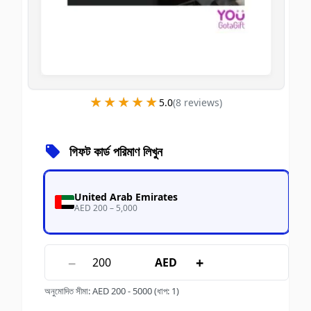
★★★★★
★★★★★
5.0
(
8
review
s
)
গিফট কার্ড পরিমাণ লিখুন
United Arab Emirates
AED 200 – 5,000
−
+
AED
অনুমোদিত সীমা
:
AED
200
-
5000
(ধাপ: 1)