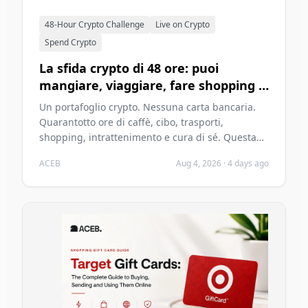
48-Hour Crypto Challenge
Live on Crypto
Spend Crypto
La sfida crypto di 48 ore: puoi
mangiare, viaggiare, fare shopping e
divertirti senza una carta bancaria
Un portafoglio crypto. Nessuna carta bancaria.
nel 2026?
Quarantotto ore di caffè, cibo, trasporti,
shopping, intrattenimento e cura di sé. Questa
sfida ACEB del 2026 verifica se le criptovalute
ACEB
Aug 4, 2026
·
4 days ago
possono sostenere due giorni ordinari senza
diventare il problema principale di quei giorni.