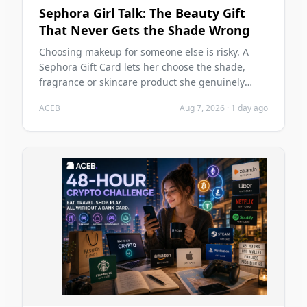
Sephora Girl Talk: The Beauty Gift
That Never Gets the Shade Wrong
Choosing makeup for someone else is risky. A
Sephora Gift Card lets her choose the shade,
fragrance or skincare product she genuinely
wants—and you can buy it with crypto on ACEB.
ACEB
Aug 7, 2026
·
1 day ago