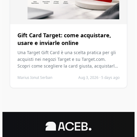
Gift Card Target: come acquistare,
usare e inviarle online
Una Target Gift Card è una scelta pratica per gli
acquisti nei negozi Target e su Target.com.
Scopri come scegliere la card giusta, acquistarla
con crypto, inviarla digitalmente, riscattarla in
Marius Ionut Serban
Aug 3, 2026
·
5 days ago
sicurezza ed evitare errori comuni prima di
acquistare.