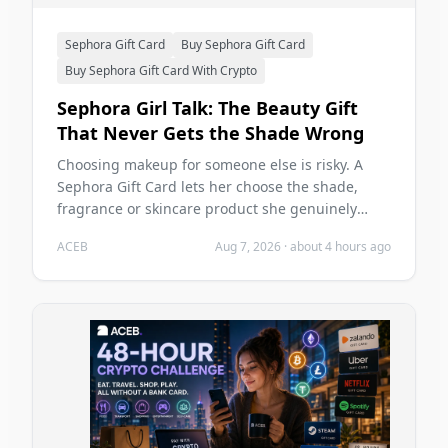
Sephora Gift Card
Buy Sephora Gift Card
Buy Sephora Gift Card With Crypto
Sephora Girl Talk: The Beauty Gift
That Never Gets the Shade Wrong
Choosing makeup for someone else is risky. A
Sephora Gift Card lets her choose the shade,
fragrance or skincare product she genuinely
wants—and you can buy it with crypto on ACEB.
ACEB
Aug 7, 2026
·
about 4 hours ago