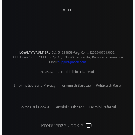
Altro
LOYALTY VAULT SRL
•
CUI:
51229859
•
Reg. Com.:
J2025007615002
•
Bdul. Unirii 32 Bl. 73B Et. 2 Ap. 10
,
130082
Targoviste
,
Dambovita
,
Romania
•
Email:
support@aceb.com
2026
ACEB. Tutti i diritti riservati.
Informativa sulla Privacy
Termini di Servizio
Politica di Reso
Politica sui Cookie
Termini Cashback
Termini Referral
Preferenze Cookie
Tema di sistema (clicca pe