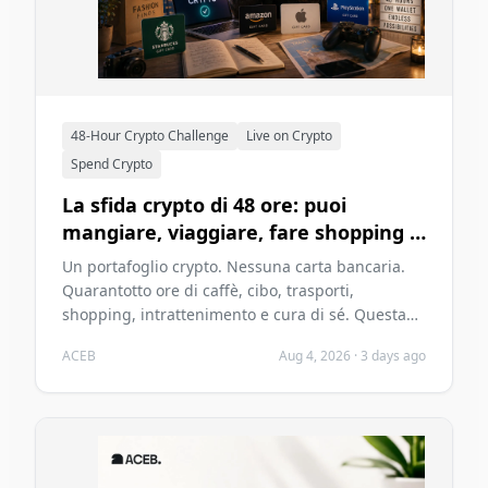
48-Hour Crypto Challenge
Live on Crypto
Spend Crypto
La sfida crypto di 48 ore: puoi
mangiare, viaggiare, fare shopping e
divertirti senza una carta bancaria
Un portafoglio crypto. Nessuna carta bancaria.
nel 2026?
Quarantotto ore di caffè, cibo, trasporti,
shopping, intrattenimento e cura di sé. Questa
sfida ACEB del 2026 verifica se le criptovalute
ACEB
Aug 4, 2026
·
3 days ago
possono sostenere due giorni ordinari senza
diventare il problema principale di quei giorni.