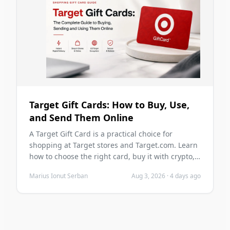
Target Gift Cards: How to Buy, Use,
and Send Them Online
A Target Gift Card is a practical choice for
shopping at Target stores and Target.com. Learn
how to choose the right card, buy it with crypto,
send it digitally, redeem it safely, and avoid
Marius Ionut Serban
Aug 3, 2026
·
4 days ago
common mistakes before you purchase.