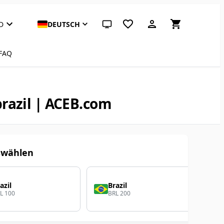
D
DEUTSCH
System-Design (klicken für hell)
FAQ
razil | ACEB.com
swählen
azil
Brazil
L 100
BRL 200