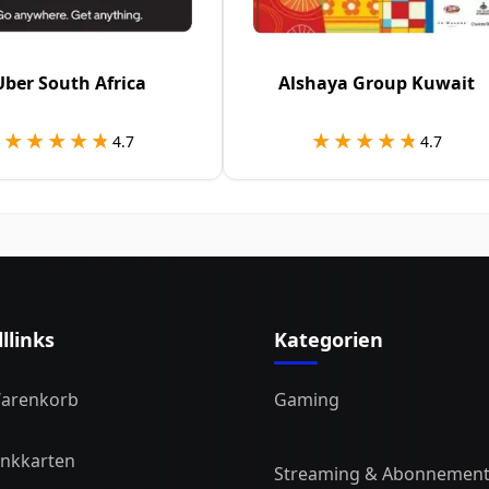
Uber South Africa
Alshaya Group Kuwait
★★★★★
★★★★★
★★★★★
★★★★★
4.7
4.7
llinks
Kategorien
arenkorb
Gaming
nkkarten
Streaming & Abonnement