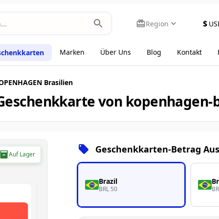
$
Region
US
Marken
Über Uns
Blog
Kontakt
schenkkarten
OPENHAGEN Brasilien
 Geschenkkarte von kopenhagen-b
Geschenkkarten-Betrag Au
Auf Lager
Brazil
Br
BRL 50
BR