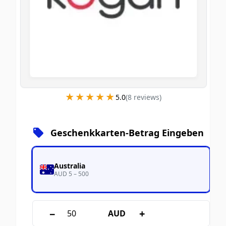
★★★★★
★★★★★
5.0
(
8
review
s
)
Geschenkkarten-Betrag Eingeben
Australia
AUD 5 – 500
−
+
AUD