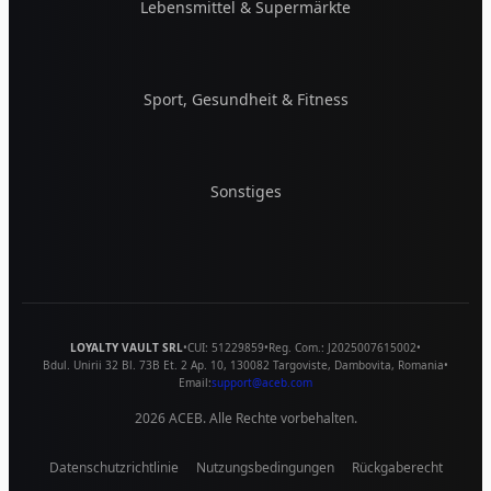
Lebensmittel & Supermärkte
Sport, Gesundheit & Fitness
Sonstiges
LOYALTY VAULT SRL
•
CUI:
51229859
•
Reg. Com.:
J2025007615002
•
Bdul. Unirii 32 Bl. 73B Et. 2 Ap. 10
,
130082
Targoviste
,
Dambovita
,
Romania
•
Email:
support@aceb.com
2026
ACEB. Alle Rechte vorbehalten.
Datenschutzrichtlinie
Nutzungsbedingungen
Rückgaberecht