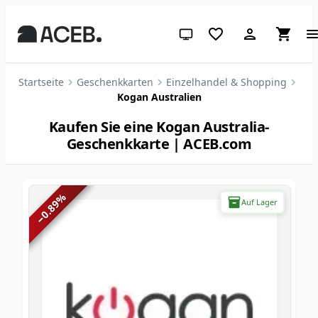
System-Design (klicken für hell
Startseite
Geschenkkarten
Einzelhandel & Shopping
Kogan Australien
Kaufen Sie eine Kogan Australia-
Geschenkkarte | ACEB.com
%
Auf Lager
0.89
−