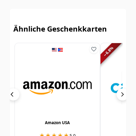
Ähnliche Geschenkkarten
%
6.8
−
Amazon USA
Ca
★★★★★
★★★★★
★
★
5.0