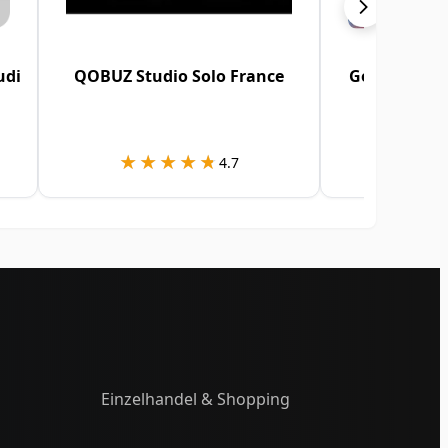
udi
QOBUZ Studio Solo France
Google Play
A
★★★★★
★★★★★
★★
★★
4.7
Einzelhandel & Shopping