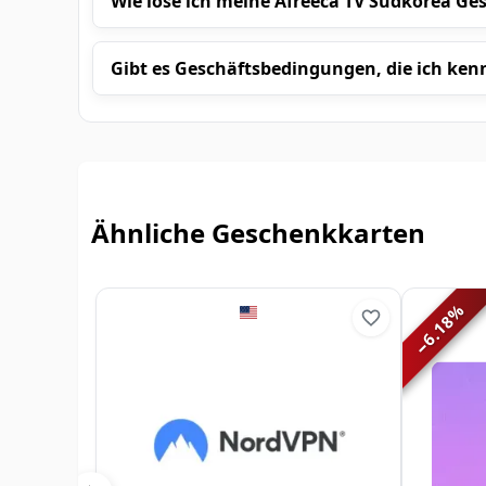
Wie löse ich meine Afreeca TV Südkorea Ge
Gibt es Geschäftsbedingungen, die ich kenn
Ähnliche Geschenkkarten
%
6.18
−