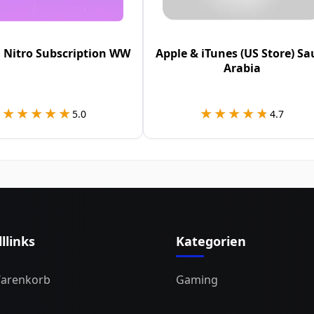
 Nitro Subscription WW
Apple & iTunes (US Store) Sa
Arabia
★★★★★
★★★★★
★★★★★
★★★★★
5.0
4.7
llinks
Kategorien
arenkorb
Gaming