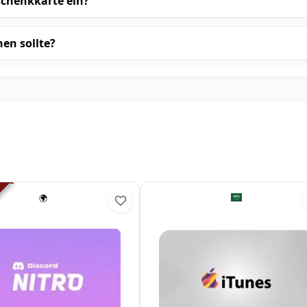
schenkkarte ein?
en sollte?
🌍