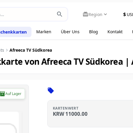
$
Region
US
Marken
Über Uns
Blog
Kontakt
schenkkarten
ts
Afreeca TV Südkorea
karte von Afreeca TV Südkorea |
Auf Lager
KARTENWERT
KRW
11000.00