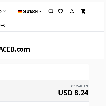
D
DEUTSCH
System-Design (klicken für hell)
FAQ
 ACEB.com
SIE ZAHLEN
USD
8.24