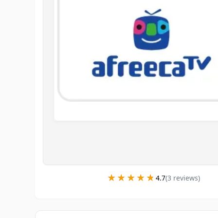
★★★★★
★★★★★
4.7
(
3
review
s
)