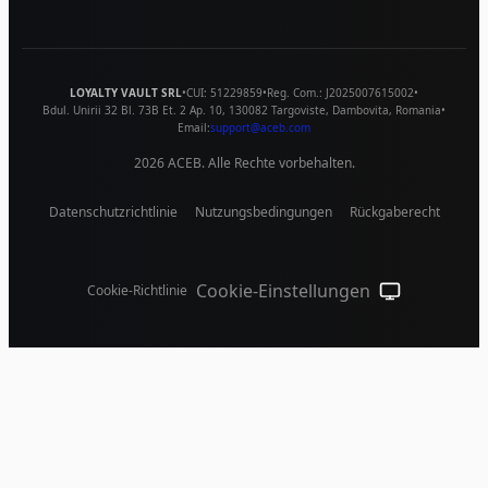
LOYALTY VAULT SRL
•
CUI:
51229859
•
Reg. Com.:
J2025007615002
•
Bdul. Unirii 32 Bl. 73B Et. 2 Ap. 10
,
130082
Targoviste
,
Dambovita
,
Romania
•
Email:
support@aceb.com
2026
ACEB. Alle Rechte vorbehalten.
Datenschutzrichtlinie
Nutzungsbedingungen
Rückgaberecht
Cookie-Einstellungen
Cookie-Richtlinie
System-Design (