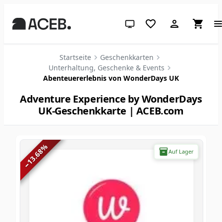
System-Design (klicken für hell
Startseite
Geschenkkarten
Unterhaltung, Geschenke & Events
Abenteuererlebnis von WonderDays UK
Adventure Experience by WonderDays
UK-Geschenkkarte | ACEB.com
%
13.68
Auf Lager
−