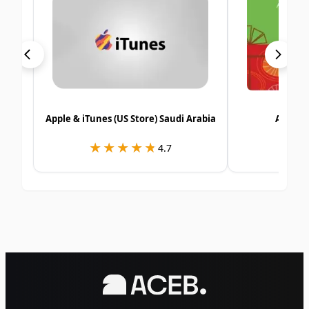
Apple & iTunes (US Store) Saudi Arabia
Alshay
★★★★★
★★★★★
★
★
4.7