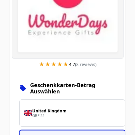
★★★★★
★★★★★
4.7
(
8
review
s
)
Geschenkkarten-Betrag
Auswählen
United Kingdom
GBP 25