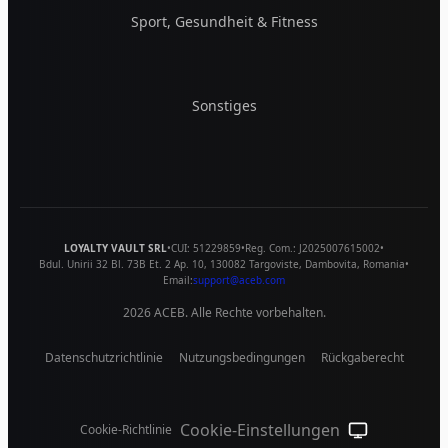
Sport, Gesundheit & Fitness
Sonstiges
LOYALTY VAULT SRL
•
CUI:
51229859
•
Reg. Com.:
J2025007615002
•
Bdul. Unirii 32 Bl. 73B Et. 2 Ap. 10
,
130082
Targoviste
,
Dambovita
,
Romania
•
Email:
support@aceb.com
2026
ACEB. Alle Rechte vorbehalten.
Datenschutzrichtlinie
Nutzungsbedingungen
Rückgaberecht
Cookie-Einstellungen
Cookie-Richtlinie
System-Design (