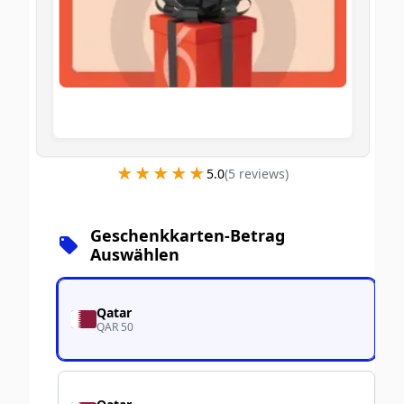
★★★★★
★★★★★
5.0
(
5
review
s
)
Geschenkkarten-Betrag
Auswählen
Qatar
QAR 50