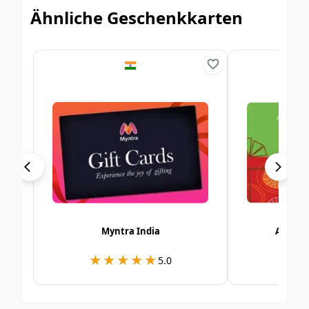
Ähnliche Geschenkkarten
Myntra India
Alshay
★★★★★
★★★★★
★
★
5.0