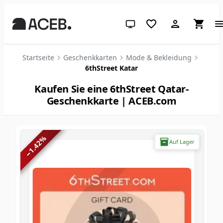
System-Design (klicken für hell
Startseite
Geschenkkarten
Mode & Bekleidung
6thStreet Katar
Kaufen Sie eine 6thStreet Qatar-
Geschenkkarte | ACEB.com
%
Auf Lager
1.42
−