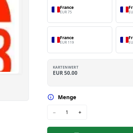
France
F
EUR 75
EU
France
F
EUR 119
EU
KARTENWERT
EUR
50.00
Menge
−
+