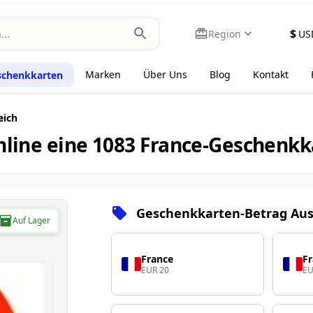
$
Region
US
Marken
Über Uns
Blog
Kontakt
schenkkarten
eich
online eine 1083 France-Geschenk
Geschenkkarten-Betrag Au
Auf Lager
France
F
EUR 20
EU