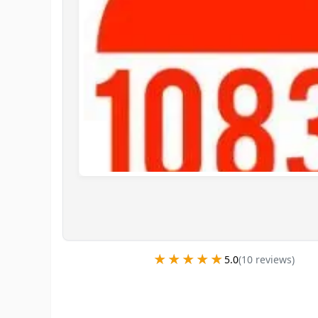
★★★★★
★★★★★
5.0
(
10
review
s
)