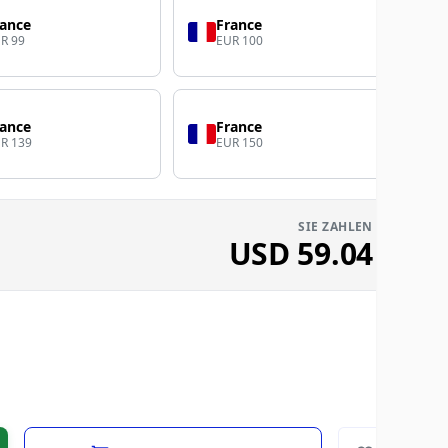
rance
France
R 99
EUR 100
rance
France
R 139
EUR 150
SIE ZAHLEN
USD
59.04