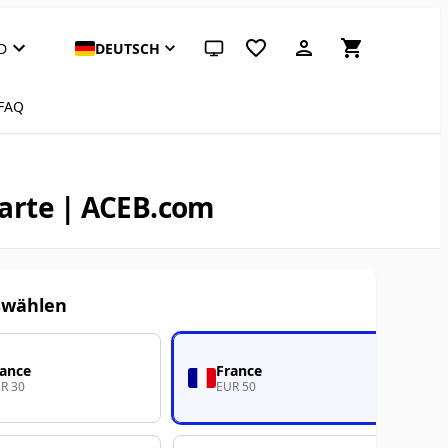
D
DEUTSCH
System-Design (klicken für hell)
FAQ
karte | ACEB.com
swählen
rance
France
R 30
EUR 50