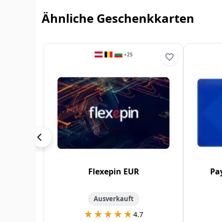
Ähnliche Geschenkkarten
+
25
Flexepin EUR
Pa
Ausverkauft
★★★★★
★★★★★
4.7