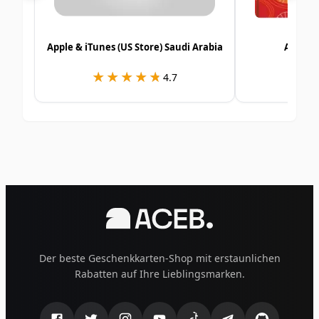
Apple & iTunes (US Store) Saudi Arabia
Alshay
★★★★★
★★★★★
★
★
4.7
Der beste Geschenkkarten-Shop mit erstaunlichen
Rabatten auf Ihre Lieblingsmarken.