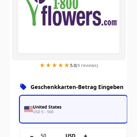
★★★★★
★★★★★
5.0
(
9
review
s
)
Geschenkkarten-Betrag Eingeben
United States
USD 5 – 500
−
+
USD