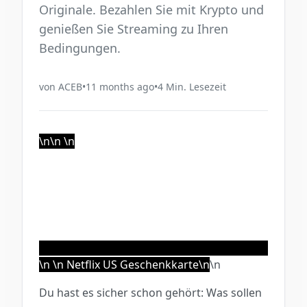
Originale. Bezahlen Sie mit Krypto und
genießen Sie Streaming zu Ihren
Bedingungen.
von
ACEB
•
11 months ago
•
4
Min. Lesezeit
\n\n
\n
\n \n Netflix US Geschenkkarte\n
\n
Du hast es sicher schon gehört: Was sollen