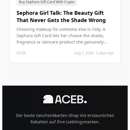
Buy Sephora Gift Card With Crypto
Sephora Girl Talk: The Beauty Gift
That Never Gets the Shade Wrong
Choosing makeup for someone else is risky. A
Sephora Gift Card lets her choose the shade,
fragrance or skincare product she genuinely
wants—and you can buy it with crypto on ACEB.
ACEB
Aug 7, 2026
·
3 days ago
Der beste Geschenkkarten-Shop mit erstaunlichen
Rabatten auf Ihre Lieblingsmarken.