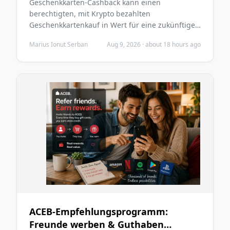
Geschenkkarten-Cashback kann einen
berechtigten, mit Krypto bezahlten
Geschenkkartenkauf in Wert für eine zukünftige
ACEB-Bestellung verwandeln. Dieser Leitfaden
Marius Ionut Serban
Aug 9, 2026
·
about 18 hours ago
erklärt den Belohnungsfluss, wie Cashback
berechnet wird, warum ein Konto wichtig ist und
wie gutgeschriebenes Guthaben später
verwendet werden kann.
ACEB-Empfehlungsprogramm:
Freunde werben & Guthaben